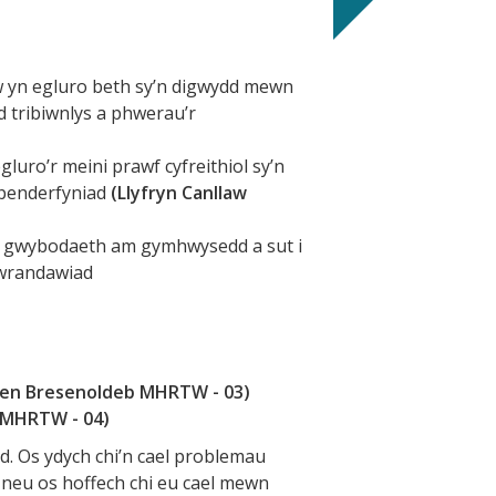
aw yn egluro beth sy’n digwydd mewn
d tribiwnlys a phwerau’r
gluro’r meini prawf cyfreithiol sy’n
d penderfyniad
(Llyfryn Canllaw
oi gwybodaeth am gymhwysedd a sut i
gwrandawiad
flen Bresenoldeb MHRTW - 03)
o MHRTW - 04)
sod. Os ydych chi’n cael problemau
 neu os hoffech chi eu cael mewn