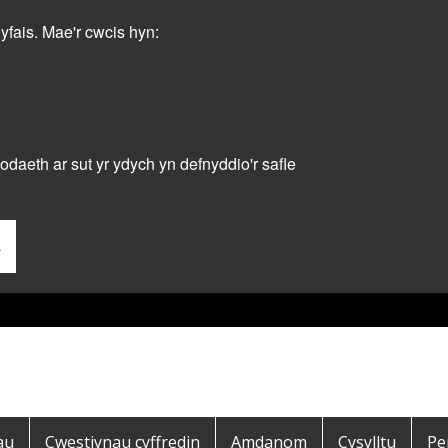
dyfais. Mae'r cwcis hyn:
daeth ar sut yr ydych yn defnyddio'r safle
s
au
Cwestiynau cyffredin
Amdanom
Cysylltu
Pe