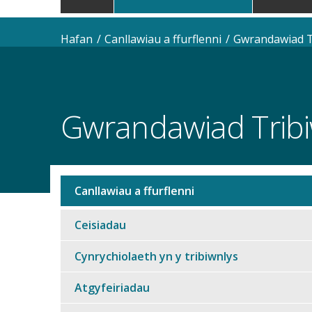
navigation
Hafan
Canllawiau a ffurflenni
Gwrandawiad T
Gwrandawiad Tribi
Canllawiau a ffurflenni
Sub
navigation
Ceisiadau
Cynrychiolaeth yn y tribiwnlys
Atgyfeiriadau