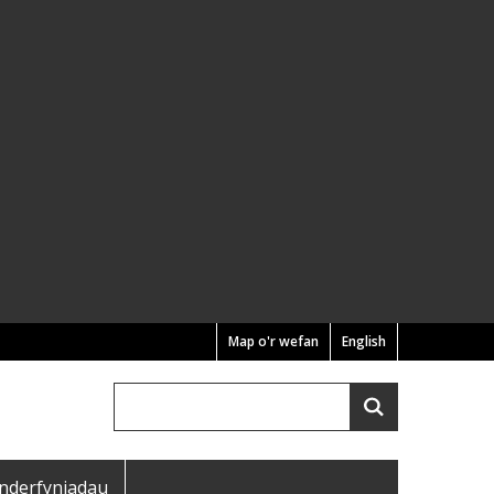
Map o'r wefan
English
Chwilio
Search
nderfyniadau