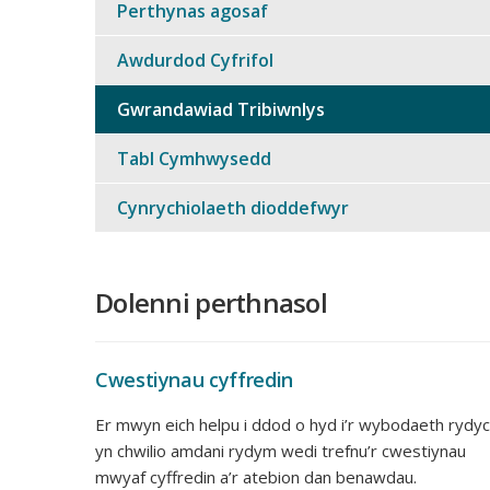
Perthynas agosaf
Awdurdod Cyfrifol
Gwrandawiad Tribiwnlys
Tabl Cymhwysedd
Cynrychiolaeth dioddefwyr
Dolenni perthnasol
Cwestiynau cyffredin
Er mwyn eich helpu i ddod o hyd i’r wybodaeth rydy
yn chwilio amdani rydym wedi trefnu’r cwestiynau
mwyaf cyffredin a’r atebion dan benawdau.