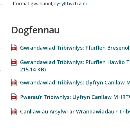
fformat gwahanol,
cysylltwch â ni
.
n
Dogfennau
Gwrandawiad Tribiwnlys: Ffurflen Bresenol
Gwrandawiad Tribiwnlys: Ffurflen Hawlio Tr
215.14 KB
)
r
Gwrandawiad Tribiwnlys: Llyfryn Canllaw M
Pwerau’r Tribiwnlys: Llyfryn Canllaw MHRTW
Canllawiau Arsylwi ar Wrandawiadau'r Tribw