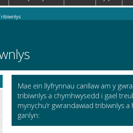
ribiwnlys
wnlys
Mae ein llyfrynnau canllaw am y gwra
tribiwnlys a chymhwysedd i gael treuli
mynychu’r gwrandawiad tribiwnlys a ha
ganlyn: