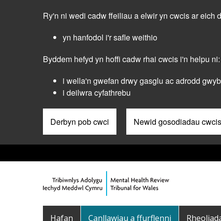
Skip
Ry'n ni wedi cadw ffeiliau a elwir yn cwcis ar eich 
to
main
yn hanfodol i'r safle weithio
content
Byddem hefyd yn hoffi cadw rhai cwcis i'n helpu ni:
i wella'n gwefan drwy gasglu ac adrodd gwybo
i deilwra cyfathrebu
Derbyn pob cwci
Newid gosodiadau cwci
Pre
Header
Menu
Main
Hafan
Canllawiau a ffurflenni
Rheoliad