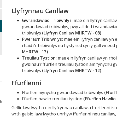
Llyfrynnau Canllaw
Gwrandawiad Tribiwnlys:
mae ein llyfryn canll
gwrandawiad tribiwnlys, pwy all dod i wrandawia
tribiwnlys
(Llyfryn Canllaw MHRTW - 08)
Pwerau’r Tribiwnlys:
mae ein llyfryn canllaw yn e
rhaid i’r tribiwnlys eu hystyried cyn y gall wneu
MHRTW - 13)
Treuliau Tystion:
mae ein llyfryn canllaw yn rh
gwblhau’r ffurflen treuliau tystion am fynychu 
tribiwnlys
(Llyfryn Canllaw MHRTW - 12)
Ffurflenni
Ffurflen mynychu gwrandawiad tribiwnlys
(Ffur
Ffurflen hawlio treuliau tystion
(Ffurflen Hawli
ch
Gellir lawrlwytho ein llyfrynnau canllaw a ffurflenni i
wrth geisio lawrlwytho unrhyw ffurflenni neu canllaw,