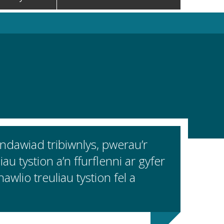
ndawiad tribiwnlys, pwerau’r
au tystion a’n ffurflenni ar gyfer
wlio treuliau tystion fel a