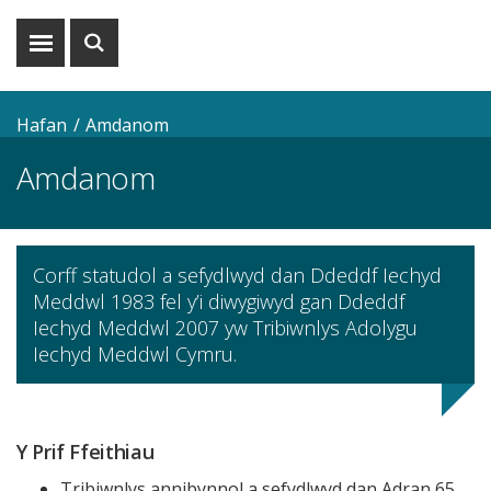
Dangos
Dangos
y
y
fwydlen
chwiliad
Hafan
Amdanom
Amdanom
Corff statudol a sefydlwyd dan Ddeddf Iechyd
Meddwl 1983 fel y’i diwygiwyd gan Ddeddf
Iechyd Meddwl 2007 yw Tribiwnlys Adolygu
Iechyd Meddwl Cymru.
Y Prif Ffeithiau
Tribiwnlys annibynnol a sefydlwyd dan Adran 65