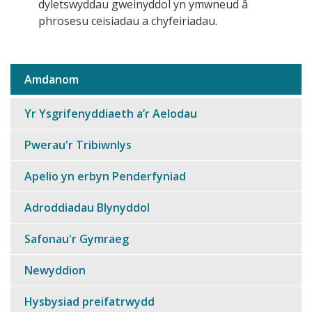
dyletswyddau gweinyddol yn ymwneud
phrosesu ceisiadau a chyfeiriadau.
Amdanom
Sub
navigation
Yr Ysgrifenyddiaeth a’r Aelodau
Pwerau'r Tribiwnlys
Apelio yn erbyn Penderfyniad
Adroddiadau Blynyddol
Safonau'r Gymraeg
Newyddion
Hysbysiad preifatrwydd