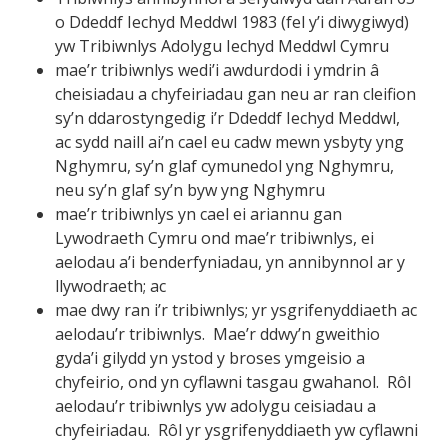
o Ddeddf Iechyd Meddwl 1983 (fel y’i diwygiwyd)
yw Tribiwnlys Adolygu Iechyd Meddwl Cymru
mae’r tribiwnlys wedi’i awdurdodi i ymdrin
cheisiadau a chyfeiriadau gan neu ar ran cleifion
sy’n ddarostyngedig i’r Ddeddf Iechyd Meddwl,
ac sydd naill ai’n cael eu cadw mewn ysbyty yng
Nghymru, sy’n glaf cymunedol yng Nghymru,
neu sy’n glaf sy’n byw yng Nghymru
mae’r tribiwnlys yn cael ei ariannu gan
Lywodraeth Cymru ond mae’r tribiwnlys, ei
aelodau a’i benderfyniadau, yn annibynnol ar y
llywodraeth; ac
mae dwy ran i’r tribiwnlys; yr ysgrifenyddiaeth ac
aelodau’r tribiwnlys. Mae’r ddwy’n gweithio
gyda’i gilydd yn ystod y broses ymgeisio a
chyfeirio, ond yn cyflawni tasgau gwahanol. Rôl
aelodau’r tribiwnlys yw adolygu ceisiadau a
chyfeiriadau. Rôl yr ysgrifenyddiaeth yw cyflawni