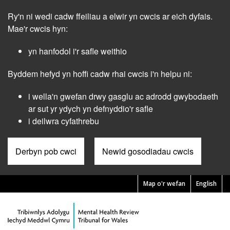
Skip
Ry'n ni wedi cadw ffeiliau a elwir yn cwcis ar eich dyfais.
to
main
Mae'r cwcis hyn:
content
yn hanfodol i'r safle weithio
Byddem hefyd yn hoffi cadw rhai cwcis i'n helpu ni:
i wella'n gwefan drwy gasglu ac adrodd gwybodaeth
ar sut yr ydych yn defnyddio'r safle
i deilwra cyfathrebu
Derbyn pob cwci
Newid gosodiadau cwcis
Map o'r wefan
English
Pre
Header
Menu