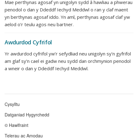
Mae perthynas agosaf yn unigolyn sydd â hawliau a phwerau
penodol o dan y Ddeddf Iechyd Meddwl o ran y claf maent
yn berthynas agosaf iddo. Yn aml, perthynas agosaf claf yw
aelod o’r teulu agos neu bartner.
Awdurdod Cyfrifol
Yr awdurdod cyfrifol yw’r sefydliad neu unigolyn sy’n gyfrifol
am glaf sy’n cael ei gadw neu sydd dan orchmynion penodol
a wneir o dan y Ddeddf Iechyd Meddwl.
Cysylltu
Footer
Datganiad Hygyrchedd
menu
© Hawlfraint
Telerau ac Amodau